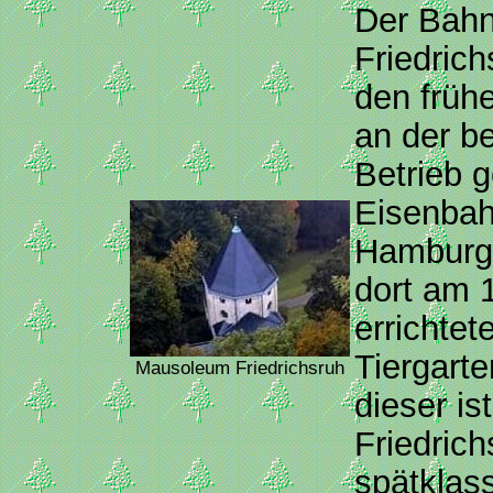
Der Bahn
Friedrich
den früh
an der be
Betrieb
Eisenbah
Hamburg-
dort am 
errichte
Tiergart
Mausoleum Friedrichsruh
dieser is
Friedrich
spätklass