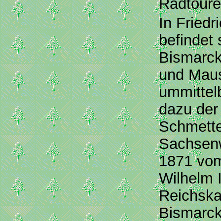
Radtoure
In Friedr
befindet
Bismarc
und Mau
ummittel
dazu der
Schmette
Sachsen
1871 vom
Wilhelm 
Reichska
Bismarck