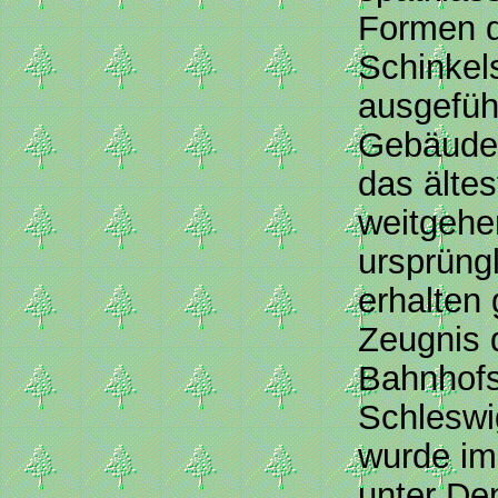
Formen 
Schinkel
ausgefüh
Gebäude 
das ältes
weitgehe
ursprüng
erhalten
Zeugnis 
Bahnhofs
Schleswi
wurde im
unter De