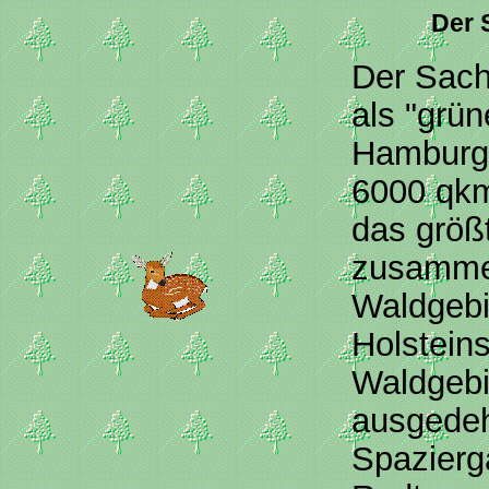
Der 
Der Sach
als "grü
Hamburgs
6000 qkm
das größ
zusamme
Waldgebi
Holstein
Waldgebi
ausgede
Spazierg